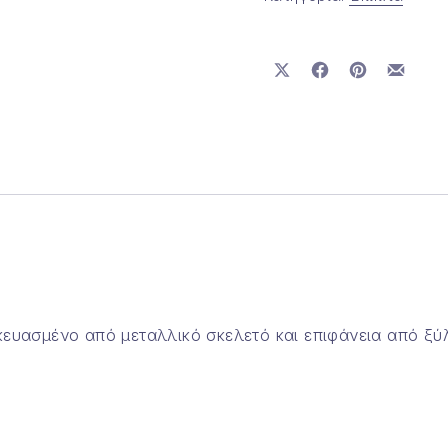
Μοιραστείτε το στο X
Μοιραστείτε το στο
Μοιραστείτε τ
Μοιραστ
κευασμένο από μεταλλικό σκελετό και επιφάνεια από ξύ