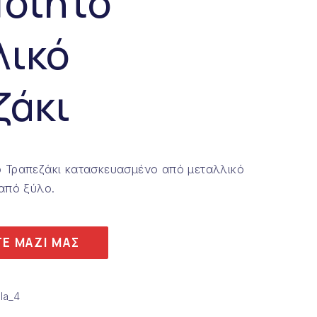
ποίητο
λικό
ζάκι
ό Τραπεζάκι κατασκευασμένο από μεταλλικό
 από ξύλο.
Ε ΜΑΖΙ ΜΑΣ
la_4