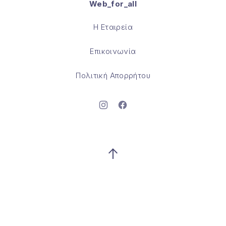
Web_for_all
Θέμα WordPress από
FORQY
Η Εταιρεία
Επικοινωνία
Πολιτική Απορρήτου
Νέο παράθυρο
Νέο παράθυρο
Επιστροφή στην κορυφή