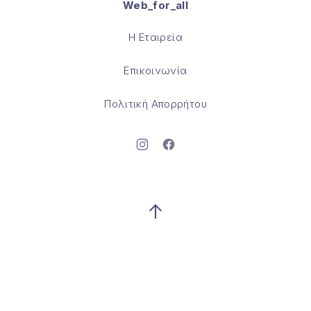
Web_for_all
Θέμα WordPress από
FORQY
Η Εταιρεία
Επικοινωνία
Πολιτική Απορρήτου
Νέο παράθυρο
Νέο παράθυρο
Επιστροφή στην κορυφή