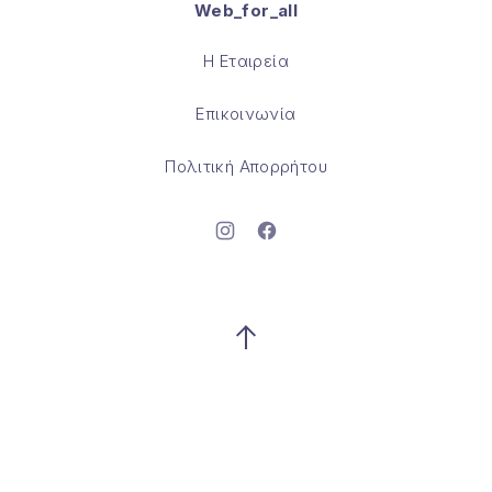
Web_for_all
Θέμα WordPress από
FORQY
Η Εταιρεία
Επικοινωνία
Πολιτική Απορρήτου
Νέο παράθυρο
Νέο παράθυρο
Επιστροφή στην κορυφή