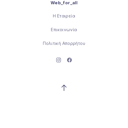
Web_for_all
Θέμα WordPress από
FORQY
Η Εταιρεία
Επικοινωνία
Πολιτική Απορρήτου
Νέο παράθυρο
Νέο παράθυρο
Επιστροφή στην κορυφή